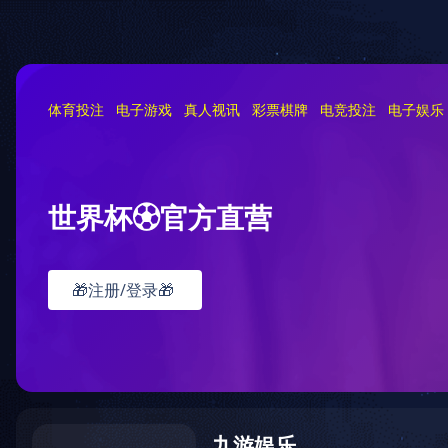
立即注册
1. 本应用是否会收集我
是的，八戒体育平台在提
务体验。
2. 收集这些信息的目的是
3. 我的信息会被共享或出