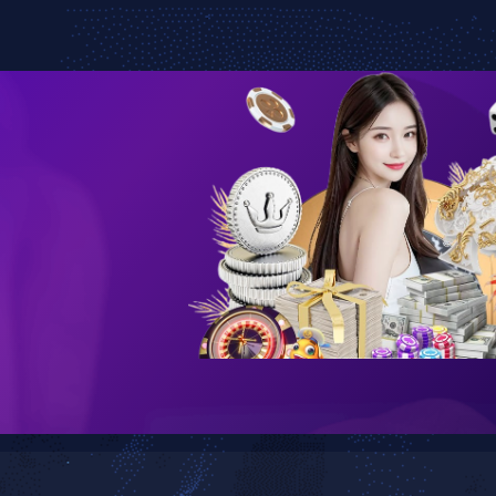
下载App
公司简介
体育
隐私政策
的个人信息？
供赛事服务过程中会依据权限收集基础资料（如手机号、设备信
什么？
售吗？