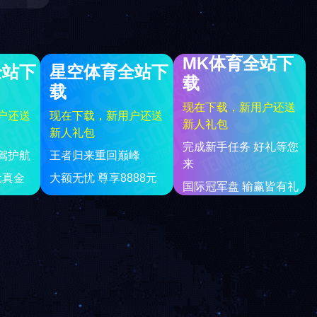
密协议
警
则引擎
八戒体育
戒体育【八戒SPORTS】占据着庞大的市场份额，承担着
会服务者的角色，为用户提供大量丰富多样、能够切实惠
用户的优惠活动，在八戒体育官方网站支持包括中超在内
全球大小体育、电子竞技赛事投注，上百种赛事类型全面
覆盖，满足不同用户的需求，提供丰富多样的选项等您参