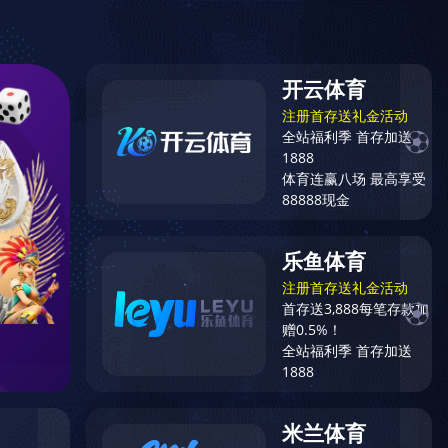
焦点
息、使用记录等）以提升服