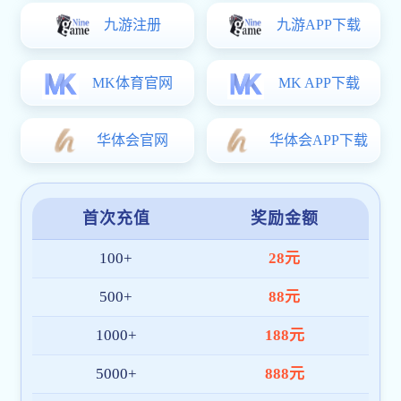
2026-07-06 06:10
46 次阅读
中国女足面临历史性挑战多次大比分失利
彰显队伍困境
中国女足近年来面临着前所未有的挑战，尤其是在国
际比赛中屡次遭遇大比分失利，暴露出队伍在技术、
管理、心理和战术等多方面的困境。本文将从四个方
面进行深入分析：首先，探讨中国女足的技术水平与
发展现状；其次，讨论管理体制对球队的影响；第
三，分析球员心理素质及其对比赛表现的影响；最
后，将关注战术体系以及应对变化能力。通过这些分