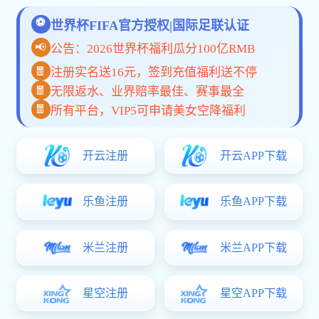
首页
/
体育焦点
/ 正文