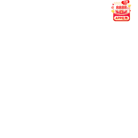
阿森纳这样的豪门需要的不仅是战术上的准备，更需
要心理上的准备以及适应变化能力。
4、未来展望：持续进步与创新
展望未来，费迪南德认为如果阿森纳能够持续保持目
前的发展态势，并不断进行战术创新，那么他们将在
英超联赛乃至欧洲舞台上形成更加明显的话语权。这
意味着其他球队必须投入更多资源去分析和研究他
们，同时还要找到自身发展的方向，提高自身竞争
力，以便跟上时代潮流。
然而，对于任何一支球队而言，与此相伴而生的是巨
大的压力。在追求成绩与荣誉之际，各方都会放大失
误带来的后果。这不仅要求教练团队具备敏锐洞察
力，也要求队员们具备坚韧不拔精神，全力以赴迎接